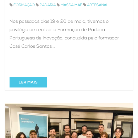
FORMAÇÃO
PADARIA
MASSA MÃE
ARTESANAL
Nos passados dias 19 e 20 de maio, tivemos o
privilégio de realizar a Formação de Padaria
Portuguesa de Inovação, conduzida pelo formador
José Carlos Santos,…
LER MAIS