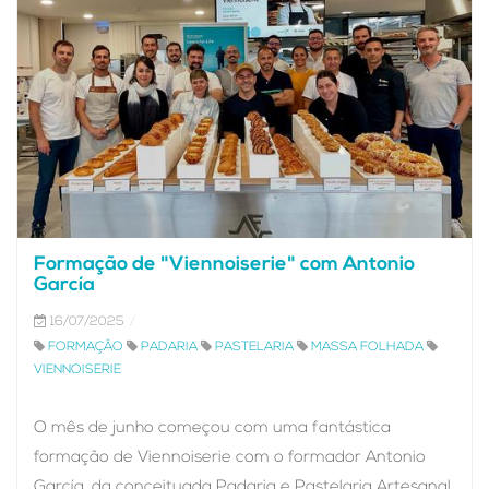
Formação de "Viennoiserie" com Antonio
García
16/07/2025
FORMAÇÃO
PADARIA
PASTELARIA
MASSA FOLHADA
VIENNOISERIE
O mês de junho começou com uma fantástica
formação de Viennoiserie com o formador Antonio
García, da conceituada Padaria e Pastelaria Artesanal