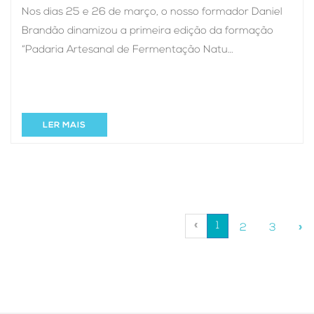
Nos dias 25 e 26 de março, o nosso formador Daniel
Brandão dinamizou a primeira edição da formação
“Padaria Artesanal de Fermentação Natu…
LER MAIS
(current)
«
1
2
3
»