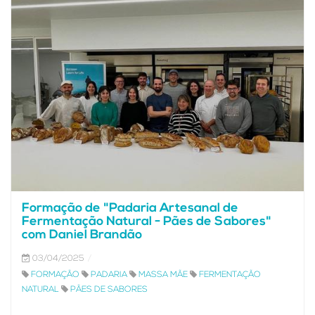
Formação de "Padaria Artesanal de
Fermentação Natural - Pães de Sabores"
com Daniel Brandão
03/04/2025
FORMAÇÃO
PADARIA
MASSA MÃE
FERMENTAÇÃO
NATURAL
PÃES DE SABORES