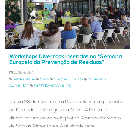
Workshops Divercook inseridos na "Semana
Europeia da Prevenção de Resíduos"
13/12/2024
WORKSHOP
CHEF
SHOWCOOKING
DESPERDÍCIO
ALIMENTAR
REAPROVEITAMENTO
No dia 23 de novembro a Divercook esteve presente
no Mercado de Albergaria-a-Velha "A Praça" a
dinamizar um showcooking sobre Reaproveitamento
de Sobras Alimentares. A atividade teve…