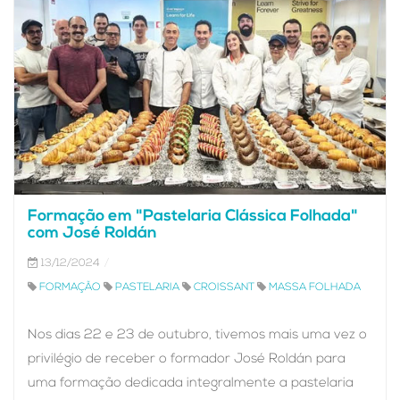
Formação em "Pastelaria Clássica Folhada"
com José Roldán
13/12/2024
FORMAÇÃO
PASTELARIA
CROISSANT
MASSA FOLHADA
Nos dias 22 e 23 de outubro, tivemos mais uma vez o
privilégio de receber o formador José Roldán para
uma formação dedicada integralmente a pastelaria