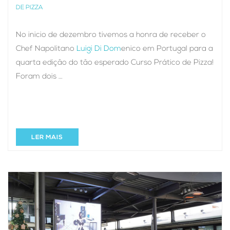
DE PIZZA
No inicio de dezembro tivemos a honra de receber o
Chef Napolitano
Luigi Di Dom
enico em Portugal para a
quarta edição do tão esperado Curso Prático de Pizza!
Foram dois …
LER MAIS