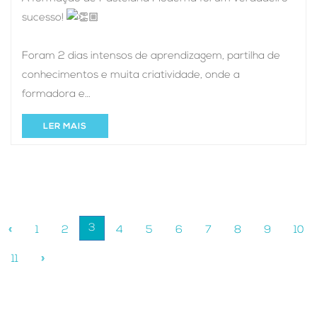
sucesso!
Foram 2 dias intensos de aprendizagem, partilha de
conhecimentos e muita criatividade, onde a
formadora e…
LER MAIS
(current)
3
«
1
2
4
5
6
7
8
9
10
11
»