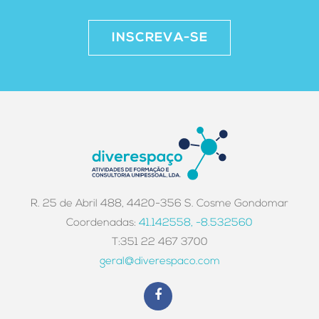
INSCREVA-SE
R. 25 de Abril 488, 4420-356 S. Cosme Gondomar
Coordenadas:
41.142558, -8.532560
T:351 22 467 3700
geral@diverespaco.com