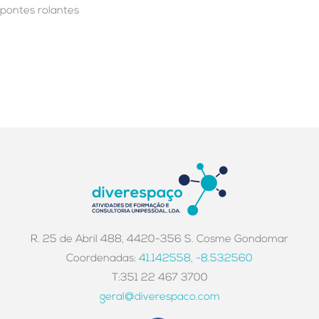
pontes rolantes
R. 25 de Abril 488, 4420-356 S. Cosme Gondomar
Coordenadas:
41.142558, -8.532560
T:351 22 467 3700
geral@diverespaco.com