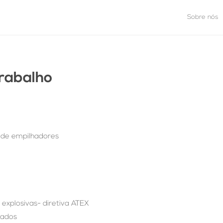
Sobre nós
trabalho
de empilhadores
xplosivas- diretiva ATEX
nados